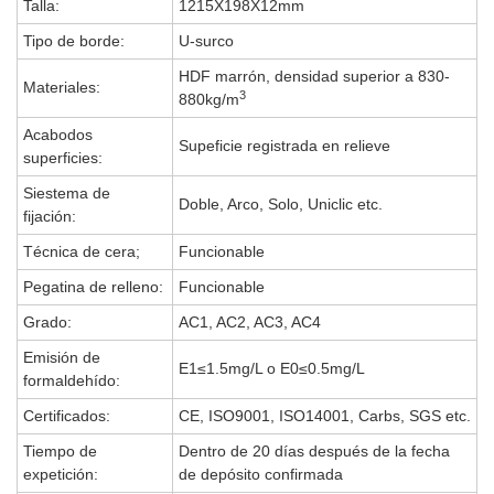
Talla:
1215X198X12mm
Tipo de borde:
U-surco
HDF marrón, densidad superior a 830-
Materiales:
3
880kg/m
Acabodos
Supeficie registrada en relieve
superficies:
Siestema de
Doble, Arco, Solo, Uniclic etc.
fijación:
Técnica de cera;
Funcionable
Pegatina de relleno:
Funcionable
Grado:
AC1, AC2, AC3, AC4
Emisión de
E1≤1.5mg/L o E0≤0.5mg/L
formaldehído:
Certificados:
CE, ISO9001, ISO14001, Carbs, SGS etc.
Tiempo de
Dentro de 20 días después de la fecha
expetición:
de depósito confirmada