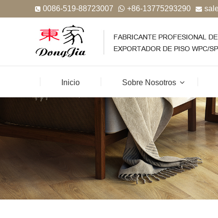
0086-519-88723007
+86-13775293290
sal
Inicio
Sobre Nosotros