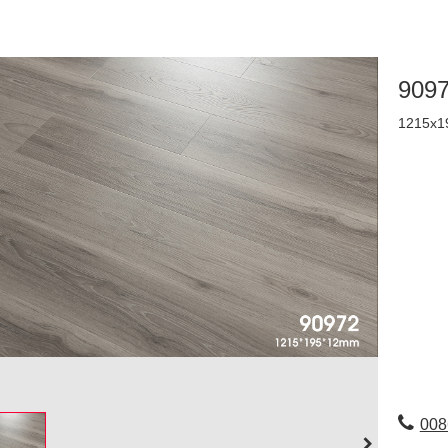
909
1215x1
008