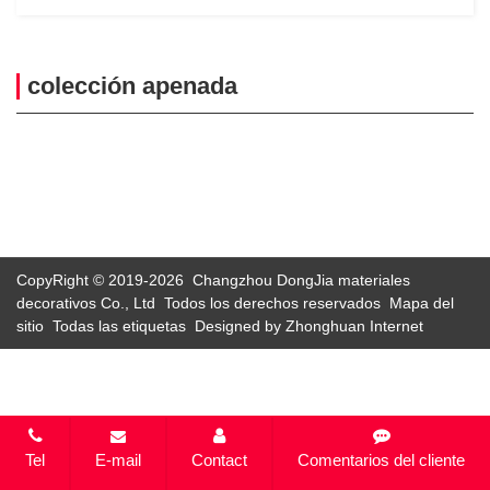
colección apenada
CopyRight © 2019-2026 Changzhou DongJia materiales
decorativos Co., Ltd Todos los derechos reservados
Mapa del
sitio
Todas las etiquetas
Designed by Zhonghuan Internet
Tel
E-mail
Contact
Comentarios del cliente